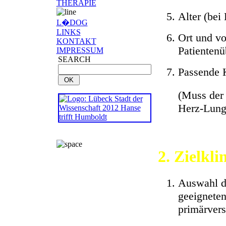
THERAPIE
Alter (bei
L�DOG
LINKS
Ort und vo
KONTAKT
Patienten
IMPRESSUM
SEARCH
Passende 
(Muss der 
Herz-Lung
2. Zielkl
Auswahl de
geeigneten
primärver