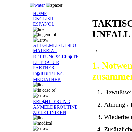
HOME
ENGLISH
TAKTIS
ESPAÑOL
UNFALL
ALLGEMEINE INFO
→
MATERIAL
RETTUNGSGER�TE
LITERATUR
1. Notwen
PARTNER
zusammen
F�RDERUNG
MEDIATHEK
Bewußtsei
ERL�UTERUNG
Atmung / 
ANMELDEROUTINE
ZIELKLINIKEN
Wiederbe
Zusätzlich